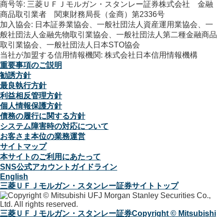
商号等: 三菱ＵＦＪモルガン・スタンレー証券株式会社 金融
商品取引業者 関東財務局長（金商）第2336号
加入協会: 日本証券業協会、一般社団法人資産運用業協会、一
般社団法人金融先物取引業協会、一般社団法人第二種金融商品
取引業協会、一般社団法人日本STO協会
当社が加盟する信用情報機関: 株式会社日本信用情報機構
重要事項のご説明
勧誘方針
最良執行方針
利益相反管理方針
個人情報保護方針
債務の履行に関する方針
システム障害時の対応について
お客さま本位の業務運営
サイトマップ
本サイトのご利用にあたって
SNS公式アカウントガイドライン
English
三菱ＵＦＪモルガン・スタンレー証券サイトトップ
三菱ＵＦＪモルガン・スタンレー証券
Copyright © Mitsubishi