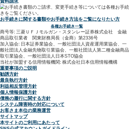
資料請求
お手続きに関する書類やお手続き方法をご覧になりたい方
各種お手続き一覧
商号等: 三菱ＵＦＪモルガン・スタンレー証券株式会社 金融
商品取引業者 関東財務局長（金商）第2336号
加入協会: 日本証券業協会、一般社団法人資産運用業協会、一
般社団法人金融先物取引業協会、一般社団法人第二種金融商品
取引業協会、一般社団法人日本STO協会
当社が加盟する信用情報機関: 株式会社日本信用情報機構
重要事項のご説明
勧誘方針
最良執行方針
利益相反管理方針
個人情報保護方針
債務の履行に関する方針
システム障害時の対応について
お客さま本位の業務運営
サイトマップ
本サイトのご利用にあたって
SNS公式アカウントガイドライン