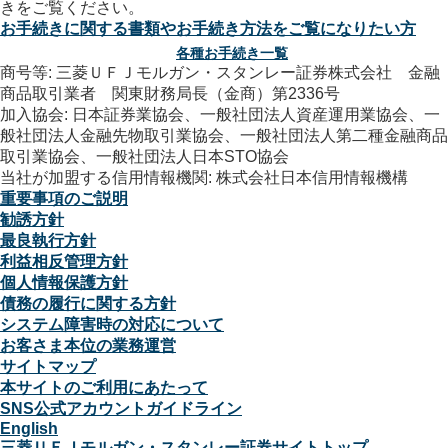
お手続きに関する書類やお手続き方法をご覧になりたい方
各種お手続き一覧
商号等: 三菱ＵＦＪモルガン・スタンレー証券株式会社 金融
商品取引業者 関東財務局長（金商）第2336号
加入協会: 日本証券業協会、一般社団法人資産運用業協会、一
般社団法人金融先物取引業協会、一般社団法人第二種金融商品
取引業協会、一般社団法人日本STO協会
当社が加盟する信用情報機関: 株式会社日本信用情報機構
重要事項のご説明
勧誘方針
最良執行方針
利益相反管理方針
個人情報保護方針
債務の履行に関する方針
システム障害時の対応について
お客さま本位の業務運営
サイトマップ
本サイトのご利用にあたって
SNS公式アカウントガイドライン
English
三菱ＵＦＪモルガン・スタンレー証券サイトトップ