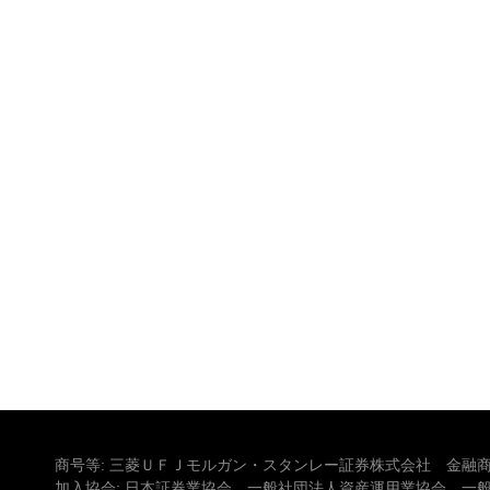
商号等: 三菱ＵＦＪモルガン・スタンレー証券株式会社 金融商
加入協会: 日本証券業協会、一般社団法人資産運用業協会、一