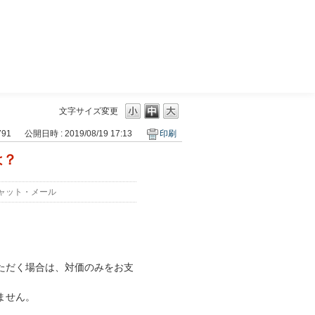
三菱ＵＦＪモルガン・スタンレー証券
文字サイズ変更
791
公開日時 : 2019/08/19 17:13
印刷
は？
ャット・メール
ただく場合は、対価のみをお支
ません。