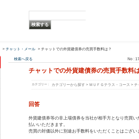
>
チャット・メール
>
チャットでの外貨建債券の売買手数料は？
検索へ戻る
No : 1
チャットでの外貨建債券の売買手数料
カテゴリー :
カテゴリーから探す
>
ＭＵＦＧテラス・コース
>
チ
回答
外貨建債券等の非上場債券を当社が相手方となり売買い
払いいただきます。
売買の対価以外に別途お手数料をいただくことはござい