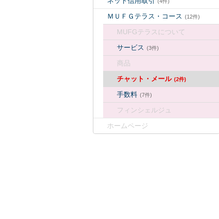
ネット信用取引
(4件)
ＭＵＦＧテラス・コース
(12件)
MUFGテラスについて
サービス
(3件)
商品
チャット・メール
(2件)
手数料
(7件)
フィンシェルジュ
ホームページ