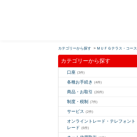
MUFG 世界が進むチカラになる。 三菱ＵＦＪモルガ
ン・スタンレー証券
カテゴリーから探す
>
ＭＵＦＧテラス・コース
カテゴリーから探す
口座
(3件)
各種お手続き
(4件)
商品・お取引
(26件)
制度・税制
(7件)
サービス
(2件)
オンライントレード・テレフォント
レード
(6件)