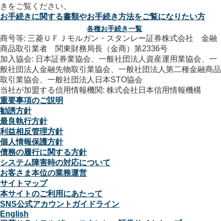
お手続きに関する書類やお手続き方法をご覧になりたい方
各種お手続き一覧
商号等: 三菱ＵＦＪモルガン・スタンレー証券株式会社 金融
商品取引業者 関東財務局長（金商）第2336号
加入協会: 日本証券業協会、一般社団法人資産運用業協会、一
般社団法人金融先物取引業協会、一般社団法人第二種金融商品
取引業協会、一般社団法人日本STO協会
当社が加盟する信用情報機関: 株式会社日本信用情報機構
重要事項のご説明
勧誘方針
最良執行方針
利益相反管理方針
個人情報保護方針
債務の履行に関する方針
システム障害時の対応について
お客さま本位の業務運営
サイトマップ
本サイトのご利用にあたって
SNS公式アカウントガイドライン
English