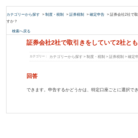
カテゴリーから探す
>
制度・税制
>
証券税制
>
確定申告
>
証券会社2社で
すか？
検索へ戻る
証券会社2社で取引きをしていて2社と
カテゴリー :
カテゴリーから探す
>
制度・税制
>
証券税制
>
確定
回答
できます。申告するかどうかは、特定口座ごとに選択で