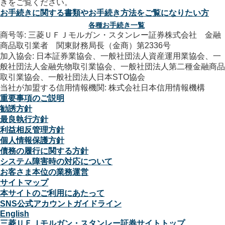
お手続きに関する書類やお手続き方法をご覧になりたい方
各種お手続き一覧
商号等: 三菱ＵＦＪモルガン・スタンレー証券株式会社 金融
商品取引業者 関東財務局長（金商）第2336号
加入協会: 日本証券業協会、一般社団法人資産運用業協会、一
般社団法人金融先物取引業協会、一般社団法人第二種金融商品
取引業協会、一般社団法人日本STO協会
当社が加盟する信用情報機関: 株式会社日本信用情報機構
重要事項のご説明
勧誘方針
最良執行方針
利益相反管理方針
個人情報保護方針
債務の履行に関する方針
システム障害時の対応について
お客さま本位の業務運営
サイトマップ
本サイトのご利用にあたって
SNS公式アカウントガイドライン
English
三菱ＵＦＪモルガン・スタンレー証券サイトトップ