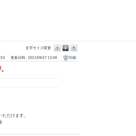
三菱ＵＦＪモルガン・スタンレー証券
文字サイズ変更
:53
更新日時 : 2021/09/27 13:08
印刷
が。
いただけます。
金