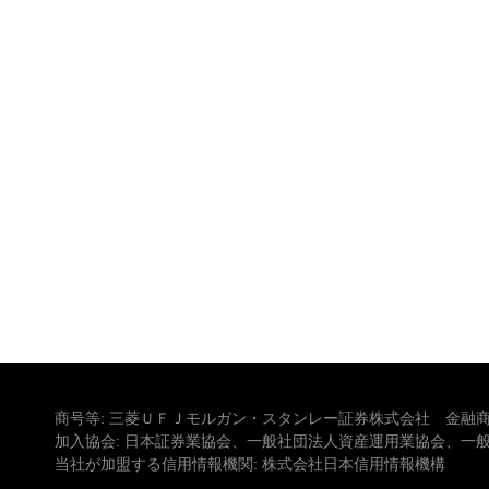
商号等: 三菱ＵＦＪモルガン・スタンレー証券株式会社 金融商
加入協会: 日本証券業協会、一般社団法人資産運用業協会、一
当社が加盟する信用情報機関: 株式会社日本信用情報機構