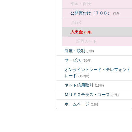
年金・保険
公開買付け（ＴＯＢ）
(3件)
お取引
入出金
(5件)
証券カード
制度・税制
(9件)
サービス
(18件)
オンライントレード・テレフォント
レード
(152件)
ネット信用取引
(15件)
ＭＵＦＧテラス・コース
(5件)
ホームページ
(1件)