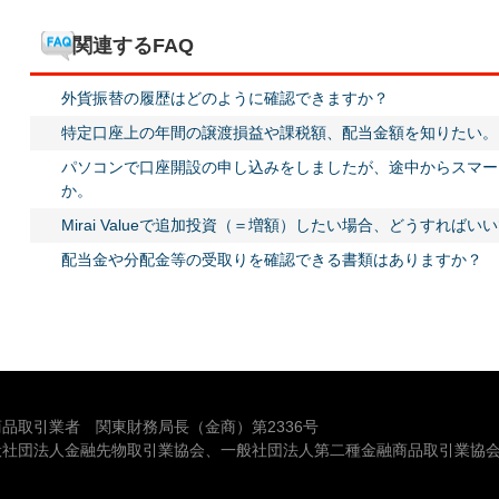
関連するFAQ
外貨振替の履歴はどのように確認できますか？
特定口座上の年間の譲渡損益や課税額、配当金額を知りたい。
パソコンで口座開設の申し込みをしましたが、途中からスマー
か。
Mirai Valueで追加投資（＝増額）したい場合、どうすればい
配当金や分配金等の受取りを確認できる書類はありますか？
品取引業者 関東財務局長（金商）第2336号
般社団法人金融先物取引業協会、一般社団法人第二種金融商品取引業協会