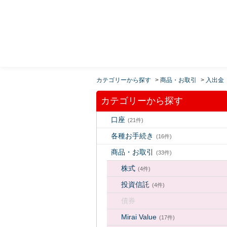
MUFG 世界が進むチカラになる。 三菱ＵＦＪモルガ
ン・スタンレー証券
カテゴリーから探す
>
商品・お取引
>
入出金
カテゴリーから探す
口座
(21件)
各種お手続き
(16件)
商品・お取引
(33件)
株式
(4件)
投資信託
(4件)
債券
Mirai Value
(17件)