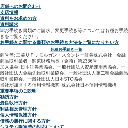
店舗へのお問合わせ
支店情報
資料をお求めの方
資料請求
お手続きに関する書類やお手続き方法をご覧になりたい方
各種お手続き一覧
商号等: 三菱ＵＦＪモルガン・スタンレー証券株式会社 金融
商品取引業者 関東財務局長（金商）第2336号
加入協会: 日本証券業協会、一般社団法人資産運用業協会、一
般社団法人金融先物取引業協会、一般社団法人第二種金融商品
取引業協会、一般社団法人日本STO協会
当社が加盟する信用情報機関: 株式会社日本信用情報機構
重要事項のご説明
勧誘方針
最良執行方針
利益相反管理方針
個人情報保護方針
債務の履行に関する方針
システム障害時の対応について