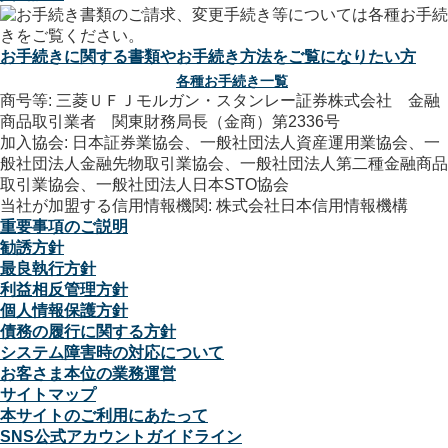
お手続きに関する書類やお手続き方法をご覧になりたい方
各種お手続き一覧
商号等: 三菱ＵＦＪモルガン・スタンレー証券株式会社 金融
商品取引業者 関東財務局長（金商）第2336号
加入協会: 日本証券業協会、一般社団法人資産運用業協会、一
般社団法人金融先物取引業協会、一般社団法人第二種金融商品
取引業協会、一般社団法人日本STO協会
当社が加盟する信用情報機関: 株式会社日本信用情報機構
重要事項のご説明
勧誘方針
最良執行方針
利益相反管理方針
個人情報保護方針
債務の履行に関する方針
システム障害時の対応について
お客さま本位の業務運営
サイトマップ
本サイトのご利用にあたって
SNS公式アカウントガイドライン