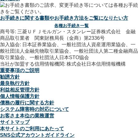
お手続きに関する書類やお手続き方法をご覧になりたい方
各種お手続き一覧
商号等: 三菱ＵＦＪモルガン・スタンレー証券株式会社 金融
商品取引業者 関東財務局長（金商）第2336号
加入協会: 日本証券業協会、一般社団法人資産運用業協会、一
般社団法人金融先物取引業協会、一般社団法人第二種金融商品
取引業協会、一般社団法人日本STO協会
当社が加盟する信用情報機関: 株式会社日本信用情報機構
重要事項のご説明
勧誘方針
最良執行方針
利益相反管理方針
個人情報保護方針
債務の履行に関する方針
システム障害時の対応について
お客さま本位の業務運営
サイトマップ
本サイトのご利用にあたって
SNS公式アカウントガイドライン