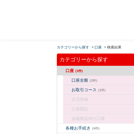
MUFG 世界が進むチカラになる。 三菱ＵＦＪモルガ
ン・スタンレー証券
カテゴリーから探す
>
口座
>
検索結果
カテゴリーから探す
口座
(3件)
口座全般
(2件)
お取引コース
(1件)
支店情報
口座開設
金融商品仲介口座
各種お手続き
(4件)