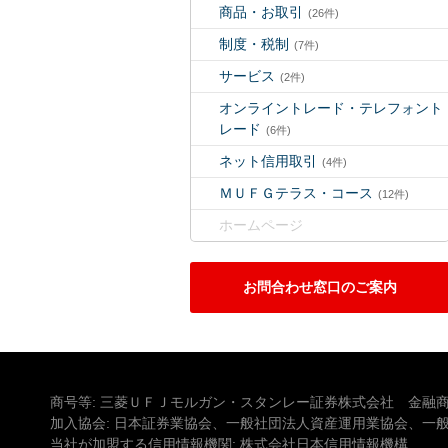
商品・お取引
(26件)
制度・税制
(7件)
サービス
(2件)
オンライントレード・テレフォント
レード
(6件)
ネット信用取引
(4件)
ＭＵＦＧテラス・コース
(12件)
ホームページ
お問合わせ窓口のご案内
商号等: 三菱ＵＦＪモルガン・スタンレー証券株式会社 金融商
加入協会: 日本証券業協会、一般社団法人資産運用業協会、一
当社が加盟する信用情報機関: 株式会社日本信用情報機構