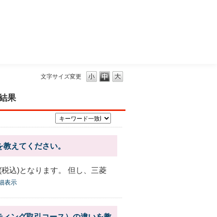
三菱ＵＦＪモルガン・スタンレー証券
文字サイズ変更
た結果
を教えてください。
円(税込)となります。 但し、三菱
細表示
ティング取引コース）の違いを教