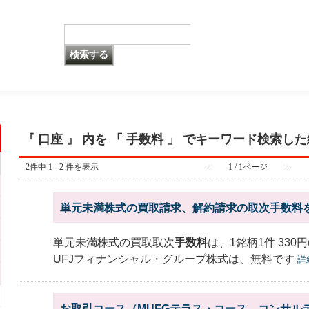
『 口座 』 内を 「 手数料 」 でキーワード検索し
2件中 1 - 2 件を表示
≪
1 / 1ページ
≫
単元未満株式の買取請求、解約請求の取次手数料
単元未満株式の買取取次
手数料
は、1銘柄1件 330
UFJフィナンシャル・グループ株式は、無料です
詳
お取引コース（MUFGテラス・コース、コンサル