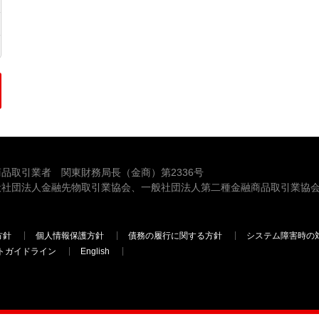
品取引業者 関東財務局長（金商）第2336号
般社団法人金融先物取引業協会、一般社団法人第二種金融商品取引業協会
方針
個人情報保護方針
債務の履行に関する方針
システム障害時の
トガイドライン
English
三菱ＵＦＪモルガン・スタンレー証券