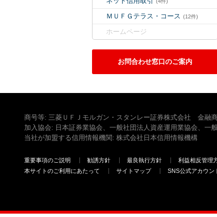
ネット信用取引
(4件)
ＭＵＦＧテラス・コース
(12件)
ホームページ
お問合わせ窓口のご案内
商号等: 三菱ＵＦＪモルガン・スタンレー証券株式会社 金融商
加入協会: 日本証券業協会、一般社団法人資産運用業協会、一
当社が加盟する信用情報機関: 株式会社日本信用情報機構
重要事項のご説明
勧誘方針
最良執行方針
利益相反管理
本サイトのご利用にあたって
サイトマップ
SNS公式アカウン