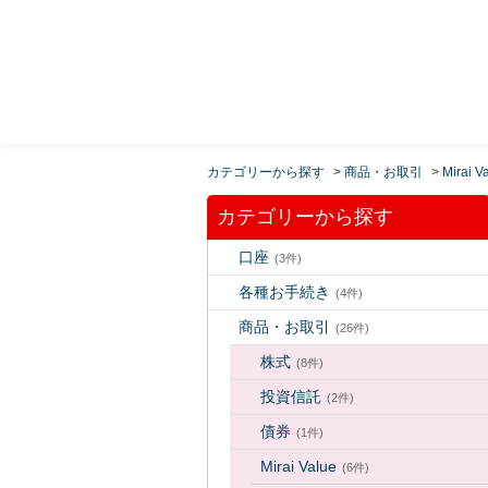
MUFG 世界が進むチカラになる。 三菱ＵＦＪモルガ
ン・スタンレー証券
カテゴリーから探す
>
商品・お取引
>
Mirai V
カテゴリーから探す
口座
(3件)
各種お手続き
(4件)
商品・お取引
(26件)
株式
(8件)
投資信託
(2件)
債券
(1件)
Mirai Value
(6件)