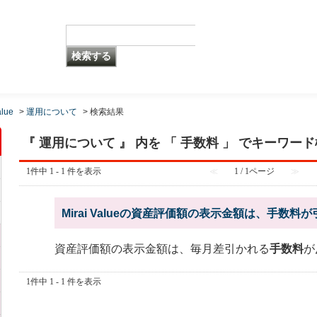
alue
>
運用について
>
検索結果
『 運用について 』 内を 「 手数料 」 でキーワー
1件中 1 - 1 件を表示
≪
1 / 1ページ
≫
Mirai Valueの資産評価額の表示金額は、手数
資産評価額の表示金額は、毎月差引かれる
手数料
が
1件中 1 - 1 件を表示