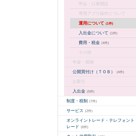
申込・口座開設
専用アプリ操作について
運用について
(1件)
入出金について
(1件)
費用・税金
(4件)
その他
年金・保険
公開買付け（ＴＯＢ）
(4件)
お取引
入出金
(5件)
制度・税制
(7件)
サービス
(2件)
オンライントレード・テレフォント
レード
(6件)