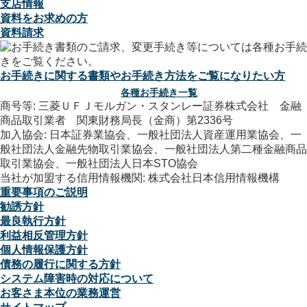
支店情報
資料をお求めの方
資料請求
お手続きに関する書類やお手続き方法をご覧になりたい方
各種お手続き一覧
商号等: 三菱ＵＦＪモルガン・スタンレー証券株式会社 金融
商品取引業者 関東財務局長（金商）第2336号
加入協会: 日本証券業協会、一般社団法人資産運用業協会、一
般社団法人金融先物取引業協会、一般社団法人第二種金融商品
取引業協会、一般社団法人日本STO協会
当社が加盟する信用情報機関: 株式会社日本信用情報機構
重要事項のご説明
勧誘方針
最良執行方針
利益相反管理方針
個人情報保護方針
債務の履行に関する方針
システム障害時の対応について
お客さま本位の業務運営