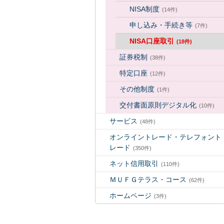
NISA制度
(14件)
申し込み・手続き等
(7件)
NISA口座取引
(18件)
証券税制
(38件)
特定口座
(12件)
その他制度
(1件)
交付書面原則デジタル化
(10件)
サービス
(48件)
オンライントレード・テレフォント
レード
(350件)
ネット信用取引
(110件)
ＭＵＦＧテラス・コース
(62件)
ホームページ
(3件)