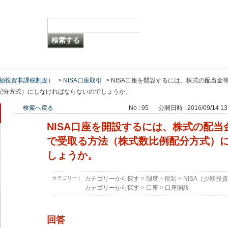
少額投資非課税制度）
>
NISA口座取引
>
NISA口座を開設するには、株式の配当金
配分方式）にしなければならないのでしょうか。
検索へ戻る
No : 95
公開日時 : 2016/09/14 13
NISA口座を開設するには、株式の配
で受取る方法（株式数比例配分方式）
しょうか。
カテゴリー :
カテゴリーから探す
>
制度・税制
>
NISA（少額投
カテゴリーから探す
>
口座
>
口座開設
回答