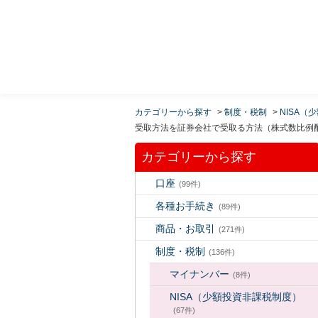
MUFG 世界が進むチカラになる。 三菱ＵＦＪモルガ
ン・スタンレー証券
カテゴリーから探す
>
制度・税制
>
NISA（
受取方法を証券会社で受取る方法（株式数比例
カテゴリーから探す
口座
(99件)
各種お手続き
(89件)
商品・お取引
(271件)
制度・税制
(136件)
マイナンバー
(8件)
NISA（少額投資非課税制度）
(67件)