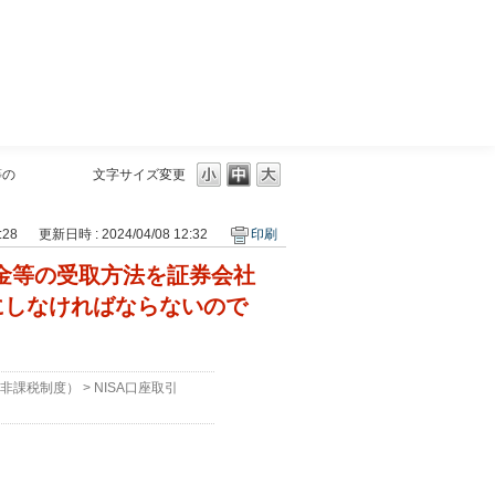
三菱ＵＦＪモルガン・スタンレー証券
等の
文字サイズ変更
:28
更新日時 : 2024/04/08 12:32
印刷
当金等の受取方法を証券会社
にしなければならないので
資非課税制度）
>
NISA口座取引