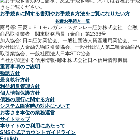
お手続きに関する書類やお手続き方法をご覧になりたい方
各種お手続き一覧
商号等: 三菱ＵＦＪモルガン・スタンレー証券株式会社 金融
商品取引業者 関東財務局長（金商）第2336号
加入協会: 日本証券業協会、一般社団法人資産運用業協会、一
般社団法人金融先物取引業協会、一般社団法人第二種金融商品
取引業協会、一般社団法人日本STO協会
当社が加盟する信用情報機関: 株式会社日本信用情報機構
重要事項のご説明
勧誘方針
最良執行方針
利益相反管理方針
個人情報保護方針
債務の履行に関する方針
システム障害時の対応について
お客さま本位の業務運営
サイトマップ
本サイトのご利用にあたって
SNS公式アカウントガイドライン
English