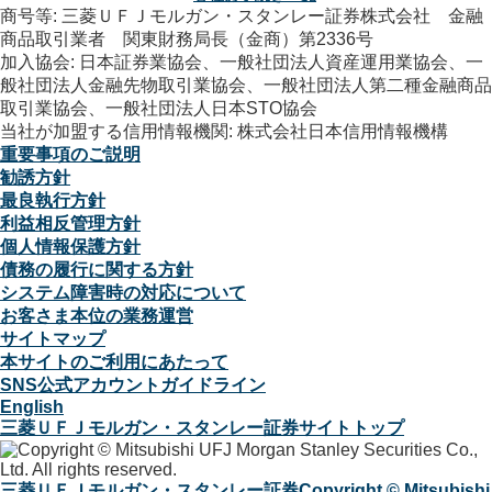
商号等: 三菱ＵＦＪモルガン・スタンレー証券株式会社 金融
商品取引業者 関東財務局長（金商）第2336号
加入協会: 日本証券業協会、一般社団法人資産運用業協会、一
般社団法人金融先物取引業協会、一般社団法人第二種金融商品
取引業協会、一般社団法人日本STO協会
当社が加盟する信用情報機関: 株式会社日本信用情報機構
重要事項のご説明
勧誘方針
最良執行方針
利益相反管理方針
個人情報保護方針
債務の履行に関する方針
システム障害時の対応について
お客さま本位の業務運営
サイトマップ
本サイトのご利用にあたって
SNS公式アカウントガイドライン
English
三菱ＵＦＪモルガン・スタンレー証券サイトトップ
三菱ＵＦＪモルガン・スタンレー証券
Copyright © Mitsubishi