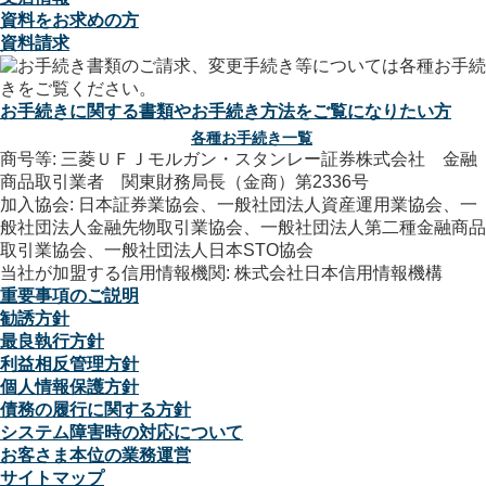
資料をお求めの方
資料請求
お手続きに関する書類やお手続き方法をご覧になりたい方
各種お手続き一覧
商号等: 三菱ＵＦＪモルガン・スタンレー証券株式会社 金融
商品取引業者 関東財務局長（金商）第2336号
加入協会: 日本証券業協会、一般社団法人資産運用業協会、一
般社団法人金融先物取引業協会、一般社団法人第二種金融商品
取引業協会、一般社団法人日本STO協会
当社が加盟する信用情報機関: 株式会社日本信用情報機構
重要事項のご説明
勧誘方針
最良執行方針
利益相反管理方針
個人情報保護方針
債務の履行に関する方針
システム障害時の対応について
お客さま本位の業務運営
サイトマップ