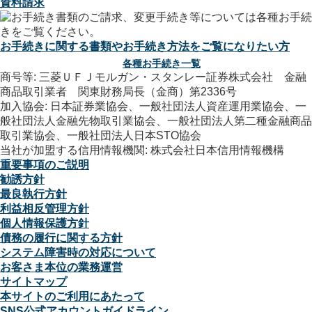
資料請求
お手続きに関する書類やお手続き方法をご覧になりたい方
各種お手続き一覧
商号等: 三菱ＵＦＪモルガン・スタンレー証券株式会社 金融
商品取引業者 関東財務局長（金商）第2336号
加入協会: 日本証券業協会、一般社団法人資産運用業協会、一
般社団法人金融先物取引業協会、一般社団法人第二種金融商品
取引業協会、一般社団法人日本STO協会
当社が加盟する信用情報機関: 株式会社日本信用情報機構
重要事項のご説明
勧誘方針
最良執行方針
利益相反管理方針
個人情報保護方針
債務の履行に関する方針
システム障害時の対応について
お客さま本位の業務運営
サイトマップ
本サイトのご利用にあたって
SNS公式アカウントガイドライン