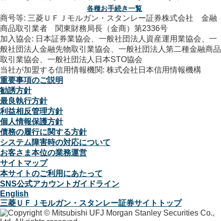
各種お手続き一覧
商号等: 三菱ＵＦＪモルガン・スタンレー証券株式会社 金融
商品取引業者 関東財務局長（金商）第2336号
加入協会: 日本証券業協会、一般社団法人資産運用業協会、一
般社団法人金融先物取引業協会、一般社団法人第二種金融商品
取引業協会、一般社団法人日本STO協会
当社が加盟する信用情報機関: 株式会社日本信用情報機構
重要事項のご説明
勧誘方針
最良執行方針
利益相反管理方針
個人情報保護方針
債務の履行に関する方針
システム障害時の対応について
お客さま本位の業務運営
サイトマップ
本サイトのご利用にあたって
SNS公式アカウントガイドライン
English
三菱ＵＦＪモルガン・スタンレー証券サイトトップ