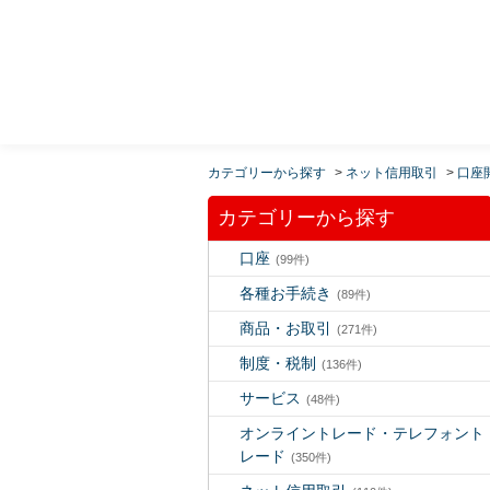
MUFG 世界が進むチカラになる。 三菱ＵＦＪモルガ
ン・スタンレー証券
カテゴリーから探す
>
ネット信用取引
>
口座
カテゴリーから探す
口座
(99件)
各種お手続き
(89件)
商品・お取引
(271件)
制度・税制
(136件)
サービス
(48件)
オンライントレード・テレフォント
レード
(350件)