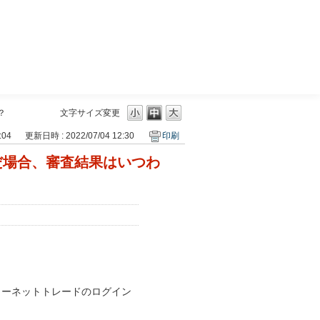
三菱ＵＦＪモルガン・スタンレー証券
？
文字サイズ変更
:04
更新日時 : 2022/07/04 12:30
印刷
だ場合、審査結果はいつわ
ターネットトレードのログイン