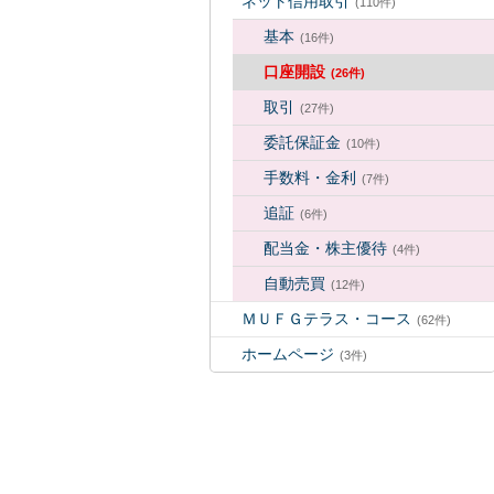
ネット信用取引
(110件)
基本
(16件)
口座開設
(26件)
取引
(27件)
委託保証金
(10件)
手数料・金利
(7件)
追証
(6件)
配当金・株主優待
(4件)
自動売買
(12件)
ＭＵＦＧテラス・コース
(62件)
ホームページ
(3件)