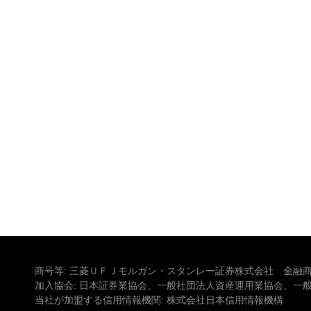
商号等: 三菱ＵＦＪモルガン・スタンレー証券株式会社 金融商
加入協会: 日本証券業協会、一般社団法人資産運用業協会、一
当社が加盟する信用情報機関: 株式会社日本信用情報機構