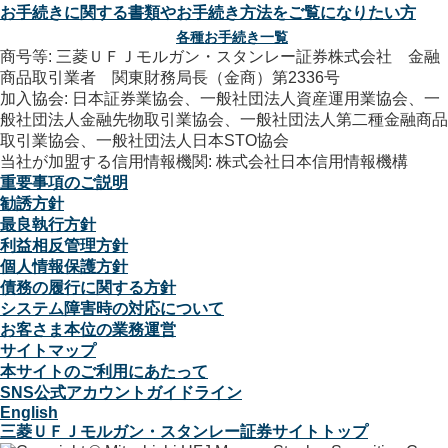
お手続きに関する書類やお手続き方法をご覧になりたい方
各種お手続き一覧
商号等: 三菱ＵＦＪモルガン・スタンレー証券株式会社 金融
商品取引業者 関東財務局長（金商）第2336号
加入協会: 日本証券業協会、一般社団法人資産運用業協会、一
般社団法人金融先物取引業協会、一般社団法人第二種金融商品
取引業協会、一般社団法人日本STO協会
当社が加盟する信用情報機関: 株式会社日本信用情報機構
重要事項のご説明
勧誘方針
最良執行方針
利益相反管理方針
個人情報保護方針
債務の履行に関する方針
システム障害時の対応について
お客さま本位の業務運営
サイトマップ
本サイトのご利用にあたって
SNS公式アカウントガイドライン
English
三菱ＵＦＪモルガン・スタンレー証券サイトトップ