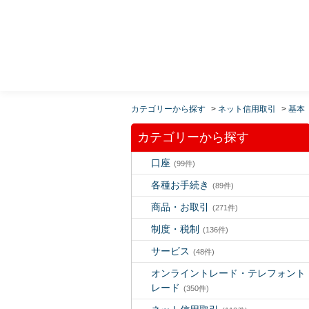
MUFG 世界が進むチカラになる。 三菱ＵＦＪモルガ
ン・スタンレー証券
カテゴリーから探す
>
ネット信用取引
>
基本
カテゴリーから探す
口座
(99件)
各種お手続き
(89件)
商品・お取引
(271件)
制度・税制
(136件)
サービス
(48件)
オンライントレード・テレフォント
レード
(350件)