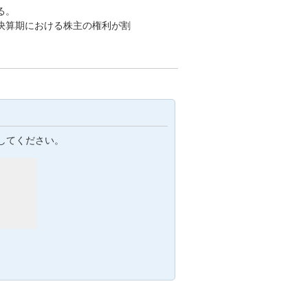
る。
決算期における株主の権利が割
してください。