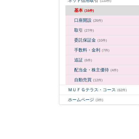
ネット信用取引
(110件)
基本
(16件)
口座開設
(26件)
取引
(27件)
委託保証金
(10件)
手数料・金利
(7件)
追証
(6件)
配当金・株主優待
(4件)
自動売買
(12件)
ＭＵＦＧテラス・コース
(62件)
ホームページ
(3件)