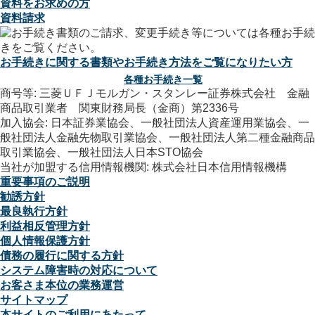
資料をお求めの方
資料請求
お手続きに関する書類やお手続き方法をご覧になりたい方
各種お手続き一覧
商号等: 三菱ＵＦＪモルガン・スタンレー証券株式会社 金融
商品取引業者 関東財務局長（金商）第2336号
加入協会: 日本証券業協会、一般社団法人資産運用業協会、一
般社団法人金融先物取引業協会、一般社団法人第二種金融商品
取引業協会、一般社団法人日本STO協会
当社が加盟する信用情報機関: 株式会社日本信用情報機構
重要事項のご説明
勧誘方針
最良執行方針
利益相反管理方針
個人情報保護方針
債務の履行に関する方針
システム障害時の対応について
お客さま本位の業務運営
サイトマップ
本サイトのご利用にあたって