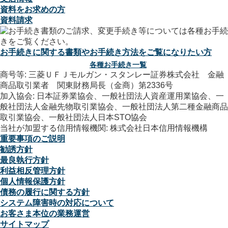
資料をお求めの方
資料請求
お手続きに関する書類やお手続き方法をご覧になりたい方
各種お手続き一覧
商号等: 三菱ＵＦＪモルガン・スタンレー証券株式会社 金融
商品取引業者 関東財務局長（金商）第2336号
加入協会: 日本証券業協会、一般社団法人資産運用業協会、一
般社団法人金融先物取引業協会、一般社団法人第二種金融商品
取引業協会、一般社団法人日本STO協会
当社が加盟する信用情報機関: 株式会社日本信用情報機構
重要事項のご説明
勧誘方針
最良執行方針
利益相反管理方針
個人情報保護方針
債務の履行に関する方針
システム障害時の対応について
お客さま本位の業務運営
サイトマップ