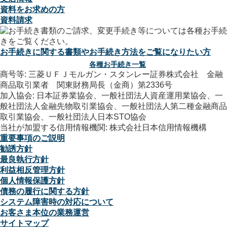
資料をお求めの方
資料請求
お手続きに関する書類やお手続き方法をご覧になりたい方
各種お手続き一覧
商号等: 三菱ＵＦＪモルガン・スタンレー証券株式会社 金融
商品取引業者 関東財務局長（金商）第2336号
加入協会: 日本証券業協会、一般社団法人資産運用業協会、一
般社団法人金融先物取引業協会、一般社団法人第二種金融商品
取引業協会、一般社団法人日本STO協会
当社が加盟する信用情報機関: 株式会社日本信用情報機構
重要事項のご説明
勧誘方針
最良執行方針
利益相反管理方針
個人情報保護方針
債務の履行に関する方針
システム障害時の対応について
お客さま本位の業務運営
サイトマップ