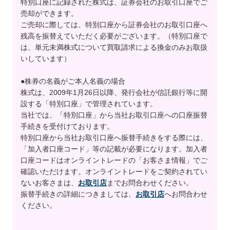
特別口座に記録された株式は、証券会社のお取引口座でご
売却ができます。
ご売却に際しては、特別口座から証券会社のお取引口座へ
残高を振替えていただく必要がございます。（特別口座で
は、単元未満株式について買取請求による換金のみお取扱
いしています）
●株券の名義がご本人名義の場合
株式は、2009年1月26日以降、発行会社が信託銀行等に開
設する「特別口座」で管理されています。
当社では、「特別口座」から当社お取引口座への口座振替
手続きを受付けております。
特別口座から当社お取引口座へ振替手続きをする際には、
「加入者口座コード」等の記載が必要になります。加入者
口座コードはオンライントレードの「お客さま情報」でご
確認いただけます。オンライントレードをご契約されてい
ないお客さまは、
お取引店
までお問合わせください。
振替手続きの詳細につきましては、
お取引店
へお問合わせ
ください。