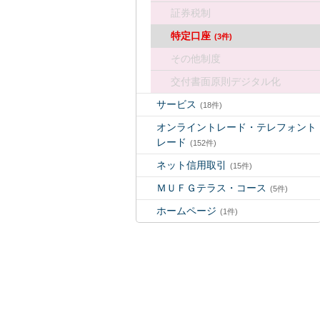
証券税制
特定口座
(3件)
その他制度
交付書面原則デジタル化
サービス
(18件)
オンライントレード・テレフォント
レード
(152件)
ネット信用取引
(15件)
ＭＵＦＧテラス・コース
(5件)
ホームページ
(1件)