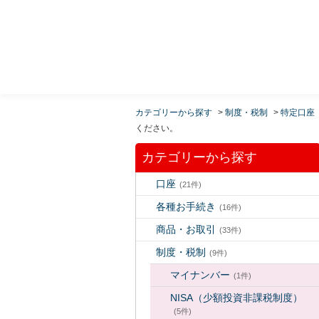
MUFG 世界が進むチカラになる。 三菱ＵＦＪモルガ
ン・スタンレー証券
カテゴリーから探す
>
制度・税制
>
特定口座
ください。
カテゴリーから探す
口座
(21件)
各種お手続き
(16件)
商品・お取引
(33件)
制度・税制
(9件)
マイナンバー
(1件)
NISA（少額投資非課税制度）
(5件)