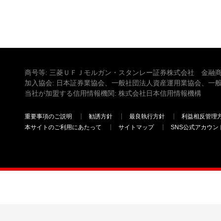
商号等: 三菱ＵＦＪモルガン・スタンレー証券株式会社 金融商
加入協会: 日本証券業協会、一般社団法人資産運用業協会、一
当社が加盟する信用情報機関: 株式会社日本信用情報機構
重要事項のご説明
勧誘方針
最良執行方針
利益相反管理
本サイトのご利用にあたって
サイトマップ
SNS公式アカウン