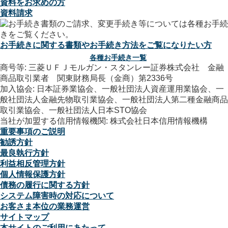
資料をお求めの方
資料請求
お手続きに関する書類やお手続き方法をご覧になりたい方
各種お手続き一覧
商号等: 三菱ＵＦＪモルガン・スタンレー証券株式会社 金融
商品取引業者 関東財務局長（金商）第2336号
加入協会: 日本証券業協会、一般社団法人資産運用業協会、一
般社団法人金融先物取引業協会、一般社団法人第二種金融商品
取引業協会、一般社団法人日本STO協会
当社が加盟する信用情報機関: 株式会社日本信用情報機構
重要事項のご説明
勧誘方針
最良執行方針
利益相反管理方針
個人情報保護方針
債務の履行に関する方針
システム障害時の対応について
お客さま本位の業務運営
サイトマップ
本サイトのご利用にあたって