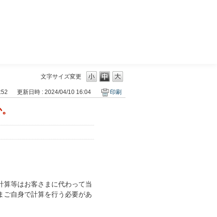
三菱ＵＦＪモルガン・スタンレー証券
文字サイズ変更
:52
更新日時 : 2024/04/10 16:04
印刷
か。
計算等はお客さまに代わって当
まご自身で計算を行う必要があ