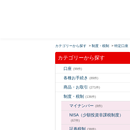
MUFG 世界が進むチカラになる。 三菱ＵＦＪモルガ
ン・スタンレー証券
カテゴリーから探す
>
制度・税制
>
特定口座
カテゴリーから探す
口座
(99件)
各種お手続き
(89件)
商品・お取引
(271件)
制度・税制
(136件)
マイナンバー
(8件)
NISA（少額投資非課税制度）
(67件)
証券税制
(38件)