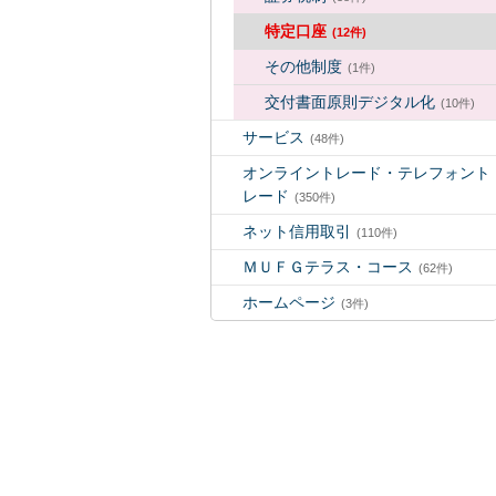
特定口座
(12件)
その他制度
(1件)
交付書面原則デジタル化
(10件)
サービス
(48件)
オンライントレード・テレフォント
レード
(350件)
ネット信用取引
(110件)
ＭＵＦＧテラス・コース
(62件)
ホームページ
(3件)