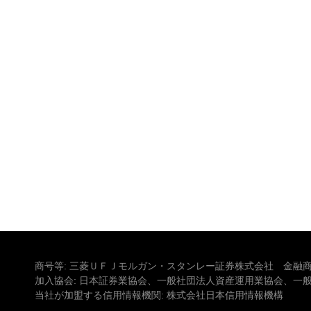
商号等: 三菱ＵＦＪモルガン・スタンレー証券株式会社 金融商
加入協会: 日本証券業協会、一般社団法人資産運用業協会、一
当社が加盟する信用情報機関: 株式会社日本信用情報機構