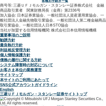
各種お手続き一覧
商号等: 三菱ＵＦＪモルガン・スタンレー証券株式会社 金融
商品取引業者 関東財務局長（金商）第2336号
加入協会: 日本証券業協会、一般社団法人資産運用業協会、一
般社団法人金融先物取引業協会、一般社団法人第二種金融商品
取引業協会、一般社団法人日本STO協会
当社が加盟する信用情報機関: 株式会社日本信用情報機構
重要事項のご説明
勧誘方針
最良執行方針
利益相反管理方針
個人情報保護方針
債務の履行に関する方針
システム障害時の対応について
お客さま本位の業務運営
サイトマップ
本サイトのご利用にあたって
SNS公式アカウントガイドライン
English
三菱ＵＦＪモルガン・スタンレー証券サイトトップ