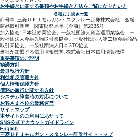
お手続きに関する書類やお手続き方法をご覧になりたい方
各種お手続き一覧
商号等: 三菱ＵＦＪモルガン・スタンレー証券株式会社 金融
商品取引業者 関東財務局長（金商）第2336号
加入協会: 日本証券業協会、一般社団法人資産運用業協会、一
般社団法人金融先物取引業協会、一般社団法人第二種金融商品
取引業協会、一般社団法人日本STO協会
当社が加盟する信用情報機関: 株式会社日本信用情報機構
重要事項のご説明
勧誘方針
最良執行方針
利益相反管理方針
個人情報保護方針
債務の履行に関する方針
システム障害時の対応について
お客さま本位の業務運営
サイトマップ
本サイトのご利用にあたって
SNS公式アカウントガイドライン
English
三菱ＵＦＪモルガン・スタンレー証券サイトトップ