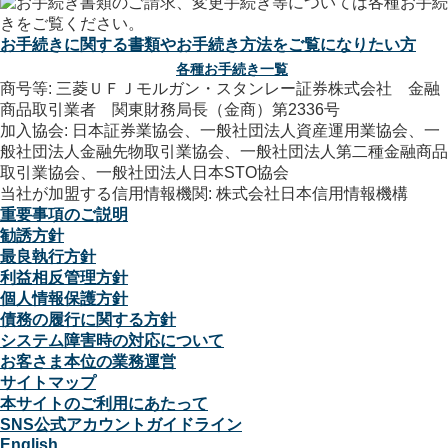
お手続きに関する書類やお手続き方法をご覧になりたい方
各種お手続き一覧
商号等: 三菱ＵＦＪモルガン・スタンレー証券株式会社 金融
商品取引業者 関東財務局長（金商）第2336号
加入協会: 日本証券業協会、一般社団法人資産運用業協会、一
般社団法人金融先物取引業協会、一般社団法人第二種金融商品
取引業協会、一般社団法人日本STO協会
当社が加盟する信用情報機関: 株式会社日本信用情報機構
重要事項のご説明
勧誘方針
最良執行方針
利益相反管理方針
個人情報保護方針
債務の履行に関する方針
システム障害時の対応について
お客さま本位の業務運営
サイトマップ
本サイトのご利用にあたって
SNS公式アカウントガイドライン
English