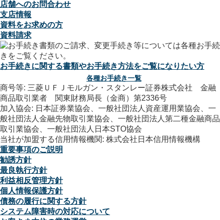
店舗へのお問合わせ
支店情報
資料をお求めの方
資料請求
お手続きに関する書類やお手続き方法をご覧になりたい方
各種お手続き一覧
商号等: 三菱ＵＦＪモルガン・スタンレー証券株式会社 金融
商品取引業者 関東財務局長（金商）第2336号
加入協会: 日本証券業協会、一般社団法人資産運用業協会、一
般社団法人金融先物取引業協会、一般社団法人第二種金融商品
取引業協会、一般社団法人日本STO協会
当社が加盟する信用情報機関: 株式会社日本信用情報機構
重要事項のご説明
勧誘方針
最良執行方針
利益相反管理方針
個人情報保護方針
債務の履行に関する方針
システム障害時の対応について