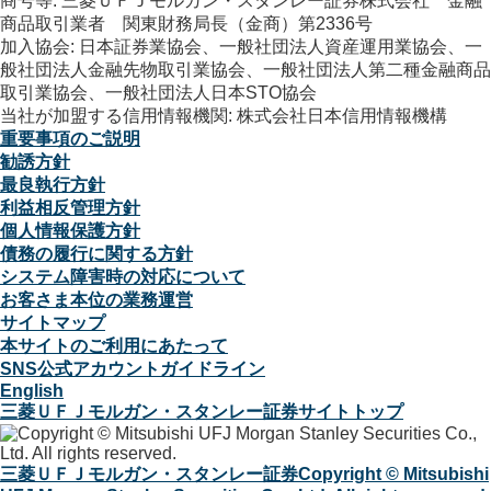
商号等: 三菱ＵＦＪモルガン・スタンレー証券株式会社 金融
商品取引業者 関東財務局長（金商）第2336号
加入協会: 日本証券業協会、一般社団法人資産運用業協会、一
般社団法人金融先物取引業協会、一般社団法人第二種金融商品
取引業協会、一般社団法人日本STO協会
当社が加盟する信用情報機関: 株式会社日本信用情報機構
重要事項のご説明
勧誘方針
最良執行方針
利益相反管理方針
個人情報保護方針
債務の履行に関する方針
システム障害時の対応について
お客さま本位の業務運営
サイトマップ
本サイトのご利用にあたって
SNS公式アカウントガイドライン
English
三菱ＵＦＪモルガン・スタンレー証券サイトトップ
三菱ＵＦＪモルガン・スタンレー証券
Copyright © Mitsubishi