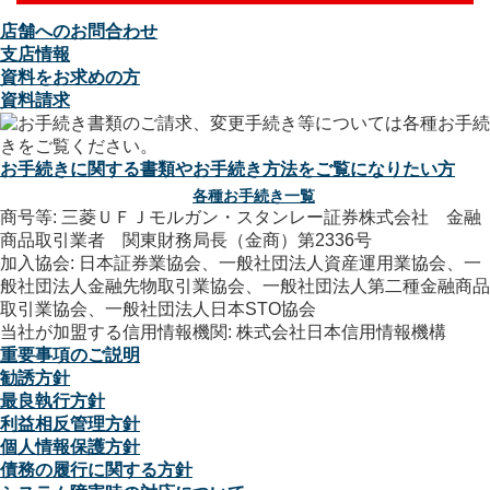
店舗へのお問合わせ
支店情報
資料をお求めの方
資料請求
お手続きに関する書類やお手続き方法をご覧になりたい方
各種お手続き一覧
商号等: 三菱ＵＦＪモルガン・スタンレー証券株式会社 金融
商品取引業者 関東財務局長（金商）第2336号
加入協会: 日本証券業協会、一般社団法人資産運用業協会、一
般社団法人金融先物取引業協会、一般社団法人第二種金融商品
取引業協会、一般社団法人日本STO協会
当社が加盟する信用情報機関: 株式会社日本信用情報機構
重要事項のご説明
勧誘方針
最良執行方針
利益相反管理方針
個人情報保護方針
債務の履行に関する方針