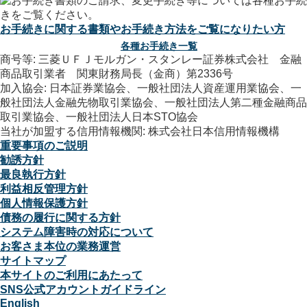
お手続きに関する書類やお手続き方法をご覧になりたい方
各種お手続き一覧
商号等: 三菱ＵＦＪモルガン・スタンレー証券株式会社 金融
商品取引業者 関東財務局長（金商）第2336号
加入協会: 日本証券業協会、一般社団法人資産運用業協会、一
般社団法人金融先物取引業協会、一般社団法人第二種金融商品
取引業協会、一般社団法人日本STO協会
当社が加盟する信用情報機関: 株式会社日本信用情報機構
重要事項のご説明
勧誘方針
最良執行方針
利益相反管理方針
個人情報保護方針
債務の履行に関する方針
システム障害時の対応について
お客さま本位の業務運営
サイトマップ
本サイトのご利用にあたって
SNS公式アカウントガイドライン
English