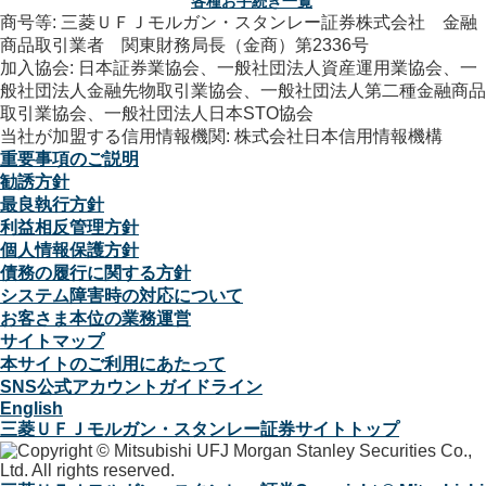
各種お手続き一覧
商号等: 三菱ＵＦＪモルガン・スタンレー証券株式会社 金融
商品取引業者 関東財務局長（金商）第2336号
加入協会: 日本証券業協会、一般社団法人資産運用業協会、一
般社団法人金融先物取引業協会、一般社団法人第二種金融商品
取引業協会、一般社団法人日本STO協会
当社が加盟する信用情報機関: 株式会社日本信用情報機構
重要事項のご説明
勧誘方針
最良執行方針
利益相反管理方針
個人情報保護方針
債務の履行に関する方針
システム障害時の対応について
お客さま本位の業務運営
サイトマップ
本サイトのご利用にあたって
SNS公式アカウントガイドライン
English
三菱ＵＦＪモルガン・スタンレー証券サイトトップ