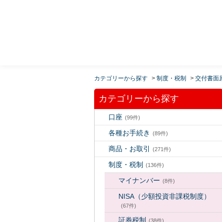
MUFG 世界が進むチカラになる。 三菱ＵＦＪモルガ
ン・スタンレー証券
カテゴリーから探す
>
制度・税制
>
交付書面
カテゴリーから探す
口座
(99件)
各種お手続き
(89件)
商品・お取引
(271件)
制度・税制
(136件)
マイナンバー
(8件)
NISA（少額投資非課税制度）
(67件)
証券税制
(38件)