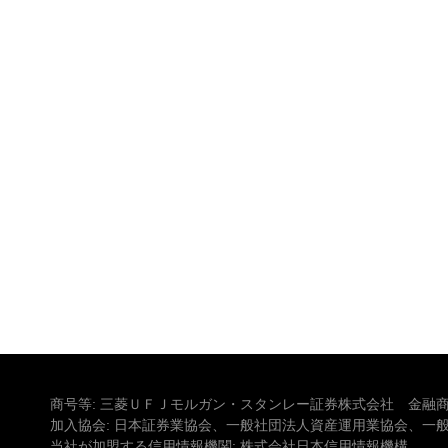
商号等: 三菱ＵＦＪモルガン・スタンレー証券株式会社 金融商
加入協会: 日本証券業協会、一般社団法人資産運用業協会、一
当社が加盟する信用情報機関: 株式会社日本信用情報機構