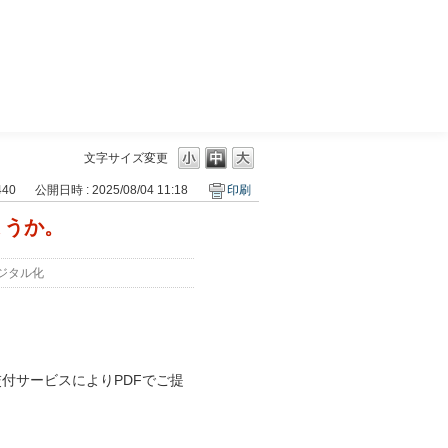
三菱ＵＦＪモルガン・スタンレー証券
文字サイズ変更
440
公開日時 : 2025/08/04 11:18
印刷
ょうか。
ジタル化
付サービスによりPDFでご提