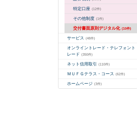
特定口座
(12件)
その他制度
(1件)
交付書面原則デジタル化
(10件)
サービス
(48件)
オンライントレード・テレフォント
レード
(350件)
ネット信用取引
(110件)
ＭＵＦＧテラス・コース
(62件)
ホームページ
(3件)