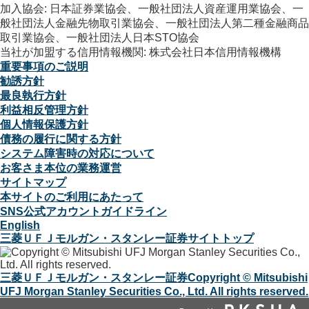
加入協会: 日本証券業協会、一般社団法人資産運用業協会、一
般社団法人金融先物取引業協会、一般社団法人第二種金融商品
取引業協会、一般社団法人日本STO協会
当社が加盟する信用情報機関: 株式会社日本信用情報機構
重要事項のご説明
勧誘方針
最良執行方針
利益相反管理方針
個人情報保護方針
債務の履行に関する方針
システム障害時の対応について
お客さま本位の業務運営
サイトマップ
本サイトのご利用にあたって
SNS公式アカウントガイドライン
English
三菱ＵＦＪモルガン・スタンレー証券サイトトップ
三菱ＵＦＪモルガン・スタンレー証券
Copyright © Mitsubishi
UFJ Morgan Stanley Securities Co., Ltd. All rights reserved.