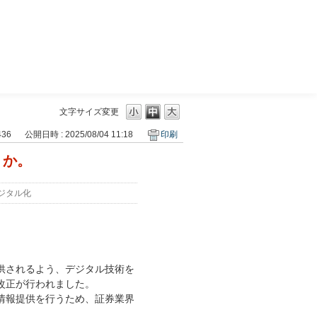
三菱ＵＦＪモルガン・スタンレー証券
文字サイズ変更
436
公開日時 : 2025/08/04 11:18
印刷
うか。
ジタル化
供されるよう、デジタル技術を
改正が行われました。
情報提供を行うため、証券業界