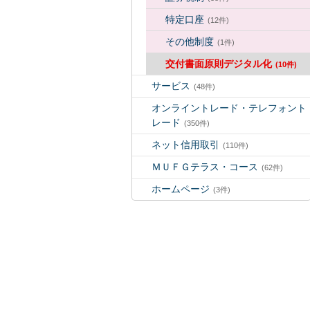
特定口座
(12件)
その他制度
(1件)
交付書面原則デジタル化
(10件)
サービス
(48件)
オンライントレード・テレフォント
レード
(350件)
ネット信用取引
(110件)
ＭＵＦＧテラス・コース
(62件)
ホームページ
(3件)