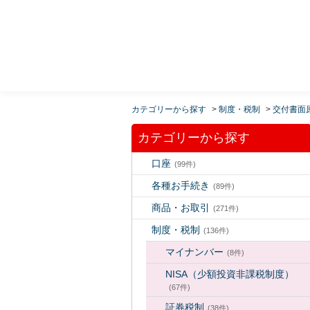
MUFG 世界が進むチカラになる。 三菱ＵＦＪモルガ
ン・スタンレー証券
カテゴリーから探す
>
制度・税制
>
交付書面
カテゴリーから探す
口座
(99件)
各種お手続き
(89件)
商品・お取引
(271件)
制度・税制
(136件)
マイナンバー
(8件)
NISA（少額投資非課税制度）
(67件)
証券税制
(38件)