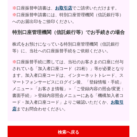
※
口座振替申請書は、
お取引店
でご請求いただけます。
※
口座振替申請書には、特別口座管理機関（信託銀行等）
へのお届出印をご捺印ください。
特別口座管理機関（信託銀行等）でお手続きの場合
株式をお預けになっている特別口座管理機関（信託銀行
等）に、当社への口座振替手続をご依頼ください。
※
口座振替手続に際しては、当社のお客さまの口座に付与
されている「加入者口座コード（21桁）」等が必要となり
ます。加入者口座コードは、インターネットトレード、ス
マートフォンサービスにログイン後、「登録情報・手続」
メニュー＞「お客さま情報」＞「ご登録内容の照会/変更：
書面手続」＞登録内容照会メニューにある「機構加入者コ
ード・加入者口座コード」よりご確認いただくか、
お取引
店
までお問合わせください。
検索へ戻る