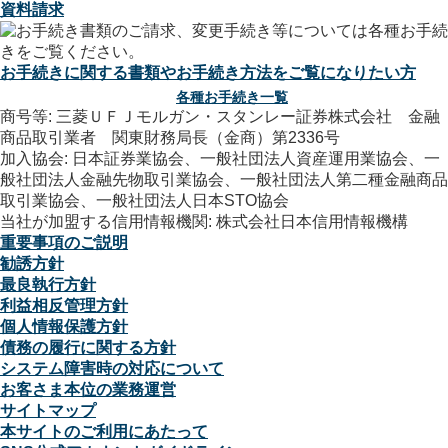
資料請求
お手続きに関する書類やお手続き方法をご覧になりたい方
各種お手続き一覧
商号等: 三菱ＵＦＪモルガン・スタンレー証券株式会社 金融
商品取引業者 関東財務局長（金商）第2336号
加入協会: 日本証券業協会、一般社団法人資産運用業協会、一
般社団法人金融先物取引業協会、一般社団法人第二種金融商品
取引業協会、一般社団法人日本STO協会
当社が加盟する信用情報機関: 株式会社日本信用情報機構
重要事項のご説明
勧誘方針
最良執行方針
利益相反管理方針
個人情報保護方針
債務の履行に関する方針
システム障害時の対応について
お客さま本位の業務運営
サイトマップ
本サイトのご利用にあたって