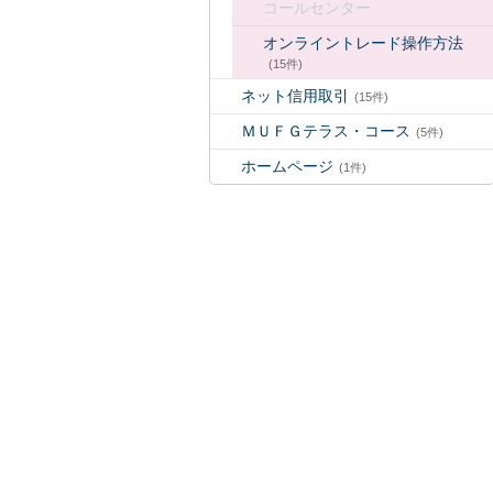
コールセンター
オンライントレード操作方法
(15件)
ネット信用取引
(15件)
ＭＵＦＧテラス・コース
(5件)
ホームページ
(1件)