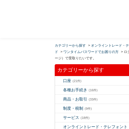
MUFG 世界が進むチカラになる。 三菱ＵＦＪモルガ
ン・スタンレー証券
カテゴリーから探す
>
オンライントレード・テ
ド
>
ワンタイムパスワードでお困りの方
>
ロ
ージ）で受取りたいです。
カテゴリーから探す
口座
(21件)
各種お手続き
(16件)
商品・お取引
(33件)
制度・税制
(9件)
サービス
(18件)
オンライントレード・テレフォント