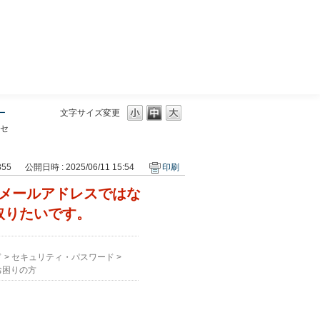
三菱ＵＦＪモルガン・スタンレー証券
ー
文字サイズ変更
セ
355
公開日時 : 2025/06/11 15:54
印刷
メールアドレスではな
取りたいです。
ド
>
セキュリティ・パスワード
>
お困りの方