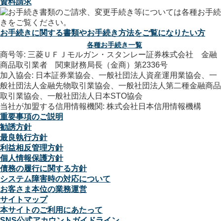
資料請求
お手続きに関する書類やお手続き方法をご覧になりたい方
各種お手続き一覧
商号等: 三菱ＵＦＪモルガン・スタンレー証券株式会社 金融
商品取引業者 関東財務局長（金商）第2336号
加入協会: 日本証券業協会、一般社団法人資産運用業協会、一
般社団法人金融先物取引業協会、一般社団法人第二種金融商品
取引業協会、一般社団法人日本STO協会
当社が加盟する信用情報機関: 株式会社日本信用情報機構
重要事項のご説明
勧誘方針
最良執行方針
利益相反管理方針
個人情報保護方針
債務の履行に関する方針
システム障害時の対応について
お客さま本位の業務運営
サイトマップ
本サイトのご利用にあたって
SNS公式アカウントガイドライン