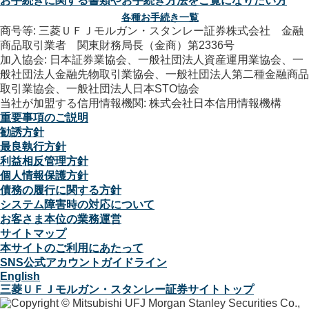
お手続きに関する書類やお手続き方法をご覧になりたい方
各種お手続き一覧
商号等: 三菱ＵＦＪモルガン・スタンレー証券株式会社 金融
商品取引業者 関東財務局長（金商）第2336号
加入協会: 日本証券業協会、一般社団法人資産運用業協会、一
般社団法人金融先物取引業協会、一般社団法人第二種金融商品
取引業協会、一般社団法人日本STO協会
当社が加盟する信用情報機関: 株式会社日本信用情報機構
重要事項のご説明
勧誘方針
最良執行方針
利益相反管理方針
個人情報保護方針
債務の履行に関する方針
システム障害時の対応について
お客さま本位の業務運営
サイトマップ
本サイトのご利用にあたって
SNS公式アカウントガイドライン
English
三菱ＵＦＪモルガン・スタンレー証券サイトトップ