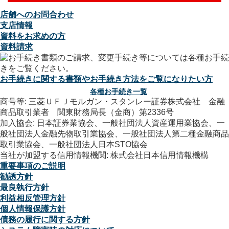
店舗へのお問合わせ
支店情報
資料をお求めの方
資料請求
お手続きに関する書類やお手続き方法をご覧になりたい方
各種お手続き一覧
商号等: 三菱ＵＦＪモルガン・スタンレー証券株式会社 金融
商品取引業者 関東財務局長（金商）第2336号
加入協会: 日本証券業協会、一般社団法人資産運用業協会、一
般社団法人金融先物取引業協会、一般社団法人第二種金融商品
取引業協会、一般社団法人日本STO協会
当社が加盟する信用情報機関: 株式会社日本信用情報機構
重要事項のご説明
勧誘方針
最良執行方針
利益相反管理方針
個人情報保護方針
債務の履行に関する方針