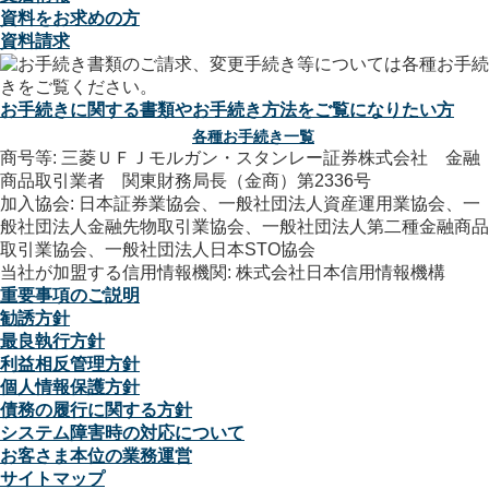
資料をお求めの方
資料請求
お手続きに関する書類やお手続き方法をご覧になりたい方
各種お手続き一覧
商号等: 三菱ＵＦＪモルガン・スタンレー証券株式会社 金融
商品取引業者 関東財務局長（金商）第2336号
加入協会: 日本証券業協会、一般社団法人資産運用業協会、一
般社団法人金融先物取引業協会、一般社団法人第二種金融商品
取引業協会、一般社団法人日本STO協会
当社が加盟する信用情報機関: 株式会社日本信用情報機構
重要事項のご説明
勧誘方針
最良執行方針
利益相反管理方針
個人情報保護方針
債務の履行に関する方針
システム障害時の対応について
お客さま本位の業務運営
サイトマップ