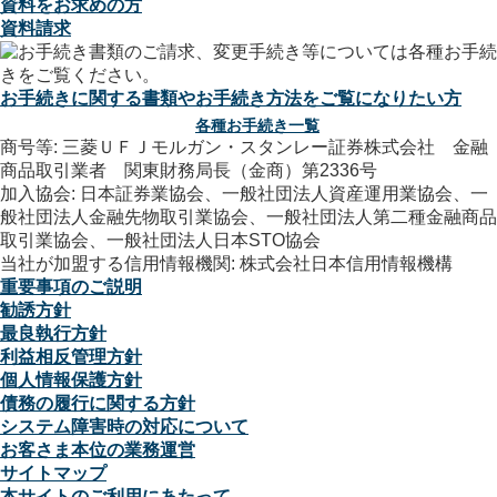
資料をお求めの方
資料請求
お手続きに関する書類やお手続き方法をご覧になりたい方
各種お手続き一覧
商号等: 三菱ＵＦＪモルガン・スタンレー証券株式会社 金融
商品取引業者 関東財務局長（金商）第2336号
加入協会: 日本証券業協会、一般社団法人資産運用業協会、一
般社団法人金融先物取引業協会、一般社団法人第二種金融商品
取引業協会、一般社団法人日本STO協会
当社が加盟する信用情報機関: 株式会社日本信用情報機構
重要事項のご説明
勧誘方針
最良執行方針
利益相反管理方針
個人情報保護方針
債務の履行に関する方針
システム障害時の対応について
お客さま本位の業務運営
サイトマップ
本サイトのご利用にあたって