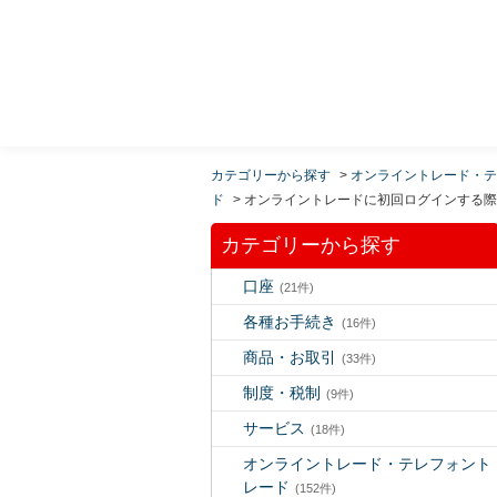
MUFG 世界が進むチカラになる。 三菱ＵＦＪモルガ
ン・スタンレー証券
カテゴリーから探す
>
オンライントレード・テ
ド
>
オンライントレードに初回ログインする際
カテゴリーから探す
口座
(21件)
各種お手続き
(16件)
商品・お取引
(33件)
制度・税制
(9件)
サービス
(18件)
オンライントレード・テレフォント
レード
(152件)