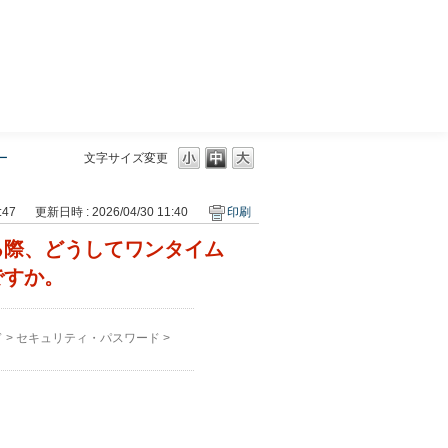
三菱ＵＦＪモルガン・スタンレー証券
ー
文字サイズ変更
:47
更新日時 : 2026/04/30 11:40
印刷
る際、どうしてワンタイム
ですか。
ド
>
セキュリティ・パスワード
>