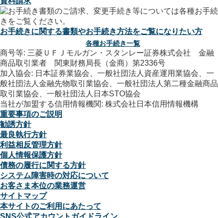
資料請求
お手続きに関する書類やお手続き方法をご覧になりたい方
各種お手続き一覧
商号等: 三菱ＵＦＪモルガン・スタンレー証券株式会社 金融
商品取引業者 関東財務局長（金商）第2336号
加入協会: 日本証券業協会、一般社団法人資産運用業協会、一
般社団法人金融先物取引業協会、一般社団法人第二種金融商品
取引業協会、一般社団法人日本STO協会
当社が加盟する信用情報機関: 株式会社日本信用情報機構
重要事項のご説明
勧誘方針
最良執行方針
利益相反管理方針
個人情報保護方針
債務の履行に関する方針
システム障害時の対応について
お客さま本位の業務運営
サイトマップ
本サイトのご利用にあたって
SNS公式アカウントガイドライン